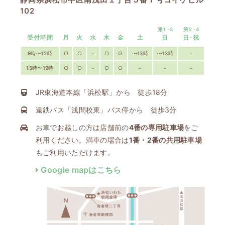
102
第1･3
第2･4
受付時間
月
火
水
木
金
土
日
日･祝
9時〜12時
○
○
−
○
○
〜13時
〜13時
−
15時〜19時
○
○
−
○
○
−
−
−
JR東海道本線「浜松駅」から 徒歩18分
遠鉄バス「浅間校東」バス停から 徒歩3分
お車でお越しの方は店舗前の
4番の専用駐車場
をご
利用ください。満車の場合は
1番・2番の共用駐車場
もご利用いただけます。
Google mapはこちら